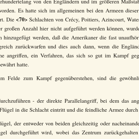
hrhundertelang von den Engländern und im größeren Maßsta
rden. Es hatte sich im allgemeinen bei den Armeen dieser
<70>
rt. Die
Schlachten von Crécy, Poitiers, Azincourt, Wate
rer großen Anzahl hier nicht aufgeführt werden können, wur
nn hinzugefügt werden, daß die Amerikaner die fast unaufhör
greich zurückwarfen und dies auch dann, wenn die Engländ
nne angriffen, ein Verfahren, das sich so gut im Kampf ge
ewährt hatte.
m Felde zum Kampf gegenüberstehen, sind die gewöhnli
urchzuführen - der direkte Parallelangriff, bei dem das an
lügel in die Schlacht eintritt und die feindliche Armee durch
lügel, der entweder von beiden gleichzeitig oder nacheinan
gel durchgeführt wird, wobei das Zentrum zurückgehalten