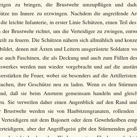
igen zu bringen, die Brustwehr umzupflügen und dadu
hütze ins Innere zu erzwingen. Nachdem die angreifende Arti
die leichte Infanterie, in erster Linie Schützen, einen Teil d
der Brustwehr richtet, um die Verteidiger zu zwingen, entw
ilt zu feuern. Die Schützen nähern sich allmählich und konzen
bildet, denen mit Äxten und Leitern ausgerüstete Soldaten 
ihe auch Faschinen, die als Deckung und auch zum Füllen des
gswerkes werden nun wieder vorgebracht und auf die anstür
rstärken ihr Feuer, wobei sie besonders auf die Artilleristen
suchen, ihre Geschütze neu zu laden. Wenn es den Stürmen
idend, daß sie beim Ansturm gemeinsam handeln und gleichz
en. Sie verweilen daher einen Augenblick auf den Rand und
er Brustwehr werden sie von Haubitzengranaten, rollend
 Verteidigern mit dem Bajonett oder dem Gewehrkolben empf
rteidigern, aber der Angriffsgeist gibt den Stürmenden gro