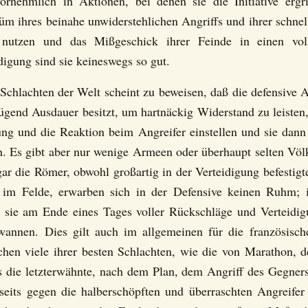
rnehmlich in Aktionen, bei denen sie die Initiative ergr
m ihres beinahe unwiderstehlichen Angriffs und ihrer schnel
u nutzen und das Mißgeschick ihrer Feinde in einen vo
igung sind sie keineswegs so gut.
Schlachten der Welt scheint zu beweisen, daß die defensive Ak
gend Ausdauer besitzt, um hartnäckig Widerstand zu leisten,
ung und die Reaktion beim Angreifer einstellen und sie dann 
 Es gibt aber nur wenige Armeen oder überhaupt selten Völk
ar die Römer, obwohl großartig in der Verteidigung befestigte
n im Felde, erwarben sich in der Defensive keinen Ruhm; i
er sie am Ende eines Tages voller Rückschläge und Verteidi
wannen. Dies gilt auch im allgemeinen für die französisc
hen viele ihrer besten Schlachten, wie die von Marathon, 
s die letzterwähnte, nach dem Plan, dem Angriff des Gegners
rseits gegen die halberschöpften und überraschten Angreifer