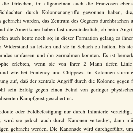
ß die Griechen, im allgemeinen auch die Franzosen eben
n Schlachten durch Kolonnenangriffe gewonnen haben, di
 gebracht wurden, das Zentrum des Gegners durchbrachen und
d die Amerikaner haben fast unveränderlich, ob beim Angrif
fen auch heute noch so; in dieser Formation gelang es ihn
Widerstand zu leisten und sie in Schach zu halten, bis si
Feindes umfassen und ihn zermalmen konnten. Es ist bemerk
phe erlebten, wenn sie von ihrer 2 Mann tiefen Linie a
 und wie bei Fontenoy und Chippewa in Kolonnen stürmten
rung auf, daß der zentrale Angriff durch die Kolonne gegen 
wohl sein Erfolg gegen einen Feind von geringer physisch
isierten Kampfgeist gesichert ist.
doute oder Feldbefestigung nur durch Infanterie verteidigt
; wird sie jedoch auch durch Kanonen verteidigt, dann m
en gebracht werden. Die Kanonade wird durchgeführt, um d