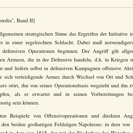
ædia", Band II]
llgemeinen strategischen Sinne das Ergreifen der Initiative
er in einer regelrechten Schlacht. Dabei muß notwendiger
 defensiven Operationen beginnen. Der Angriff gilt allge
en Armeen, die in der Defensive handeln, d.h. in Kriegen s
in und liefern selbst in defensiven Kampagnen offensive Akt
die sich verteidigende Armee durch Wechsel von Ort und S
rs stört, ihn von seiner Operationsbasis wegzieht und ihn z
en, als er erwartet und in seinen Vorbereitungen ber
nstig sein können.
en Beispiele von Offensivoperationen und direkten Angr
 den beiden großartigen Feldzügen Napoleons: in dem von 
 und in dem von 1815, der mit der Niederlage bei Waterloo