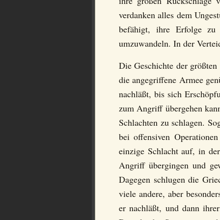
ihre großen Rückschläge vo
verdanken alles dem Ungestü
befähigt, ihre Erfolge z
umzuwandeln. In der Verteid
Die Geschichte der größten 
die angegriffene Armee genü
nachläßt, bis sich Erschöpf
zum Angriff übergehen kann.
Schlachten zu schlagen. Sog
bei offensiven Operatione
einzige Schlacht auf, in d
Angriff übergingen und ge
Dagegen schlugen die Griec
viele andere, aber besonder
er nachläßt, und dann ihre