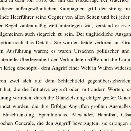
dieser außergewöhnlichen Kampagnen griff der streng im
lnde Heerführer seine Gegner von allen Seiten und bei jeder
er Regel zahlenmäßig weit unterlegen war, verstand er es 
llgemeinen auch siegreich zu sein. Der unglückliche Ausg
ption noch ihre Details. Sie wurden beide verloren aus Grü
n Ausführung waren; es waren Ursachen politischer und s
<69>
aterielle Überlegenheit der Verbündeten
und die Unmög
t Krieg erschöpft - dem Angriff einer Welt in Waffen widerst
von zwei sich auf dem Schlachtfeld gegenüberstehend
 hat, die die Initiative ergreift oder, mit andern Worten,
an
auung vertreten, durch die Glanzleistung einiger großer Gener
lendet wurden, die ihre Erfolge Angriffen größten Ausmaß
en Einschränkung. Epaminondas, Alexander, Hannibal, Cäsa
ochen Generale, die den Angriff bevorzugten; sie errangen a