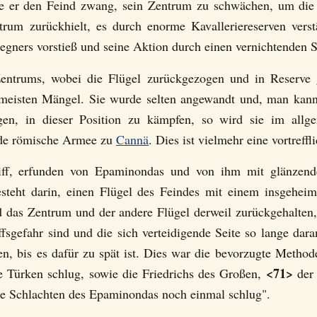
die er den Feind zwang, sein Zentrum zu schwächen, um die
rum zurückhielt, es durch enorme Kavalleriereserven verstä
gners vorstieß und seine Aktion durch einen vernichtenden S
 Zentrums, wobei die Flügel zurückgezogen und in Reserve 
e meisten Mängel. Sie wurde selten angewandt und, man kann 
n, in dieser Position zu kämpfen, so wird sie im allge
ende römische Armee zu
Cannä
. Dies ist vielmehr eine vortreff
riff, erfunden von Epaminondas und von ihm mit glänzen
teht darin, einen Flügel des Feindes mit einem insgeheim
d das Zentrum und der andere Flügel derweil zurückgehalten,
ffsgefahr sind und die sich verteidigende Seite so lange da
n, bis es dafür zu spät ist. Dies war die bevorzugte Methode
<71>
e Türken schlug, sowie die Friedrichs des Großen,
der 
die Schlachten des Epaminondas noch einmal schlug".